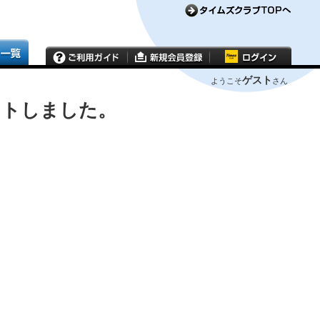
ゲスト
ようこそ
さん
ウトしました。