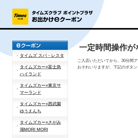
一定時間操作が
タイムズ スパ・レスタ
ご入店いただいてから、30分間
タイムズカー×富士急
おそれいりますが、下記のボタン
ハイランド
タイムズカー×東京サ
マーランド
タイムズカー×西武園
ゆうえんち
タイムズカー×さがみ
湖MORI MORI