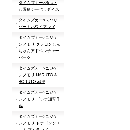
タイムズカー×横浜・
八景島シーパラダイス
タイムズカー×スパリ
ゾートハワイアンズ
タイムズカー×ニジゲ
ンノモリ クレヨンしん
ちゃんアドベンチャー
パーク
タイムズカー×ニジゲ
ンノモリ NARUTO &
BORUTO 忍里
タイムズカー×ニジゲ
ンノモリ ゴジラ迎撃作
戦
タイムズカー×ニジゲ
ンノモリ ドラゴンクエ
スト アイランド