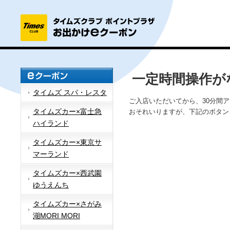
一定時間操作が
タイムズ スパ・レスタ
ご入店いただいてから、30分間
タイムズカー×富士急
おそれいりますが、下記のボタン
ハイランド
タイムズカー×東京サ
マーランド
タイムズカー×西武園
ゆうえんち
タイムズカー×さがみ
湖MORI MORI