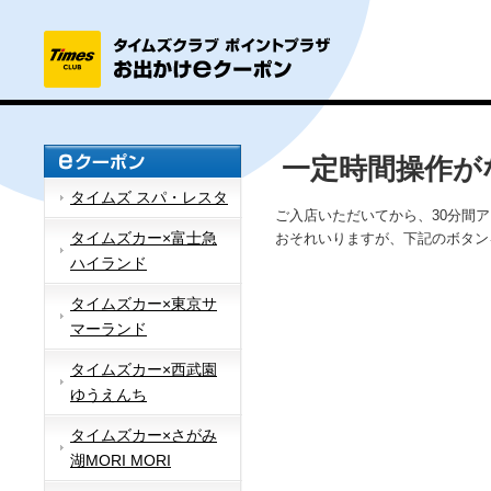
一定時間操作が
タイムズ スパ・レスタ
ご入店いただいてから、30分間
タイムズカー×富士急
おそれいりますが、下記のボタン
ハイランド
タイムズカー×東京サ
マーランド
タイムズカー×西武園
ゆうえんち
タイムズカー×さがみ
湖MORI MORI