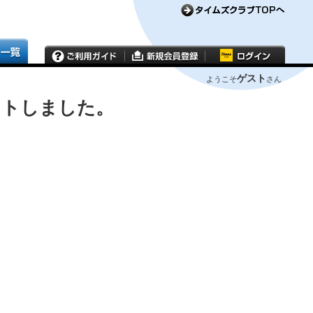
ゲスト
ようこそ
さん
ウトしました。