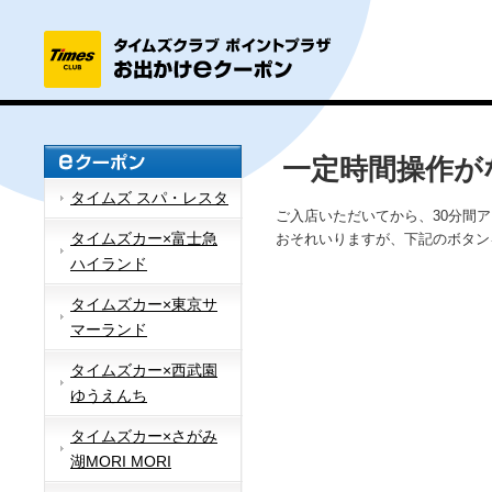
一定時間操作が
タイムズ スパ・レスタ
ご入店いただいてから、30分間
タイムズカー×富士急
おそれいりますが、下記のボタン
ハイランド
タイムズカー×東京サ
マーランド
タイムズカー×西武園
ゆうえんち
タイムズカー×さがみ
湖MORI MORI