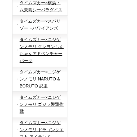
タイムズカー×横浜・
八景島シーパラダイス
タイムズカー×スパリ
ゾートハワイアンズ
タイムズカー×ニジゲ
ンノモリ クレヨンしん
ちゃんアドベンチャー
パーク
タイムズカー×ニジゲ
ンノモリ NARUTO &
BORUTO 忍里
タイムズカー×ニジゲ
ンノモリ ゴジラ迎撃作
戦
タイムズカー×ニジゲ
ンノモリ ドラゴンクエ
スト アイランド