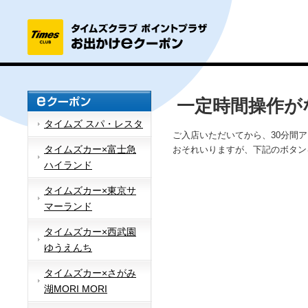
一定時間操作が
タイムズ スパ・レスタ
ご入店いただいてから、30分間
タイムズカー×富士急
おそれいりますが、下記のボタン
ハイランド
タイムズカー×東京サ
マーランド
タイムズカー×西武園
ゆうえんち
タイムズカー×さがみ
湖MORI MORI