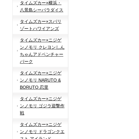
タイムズカー×横浜・
八景島シーパラダイス
タイムズカー×スパリ
ゾートハワイアンズ
タイムズカー×ニジゲ
ンノモリ クレヨンしん
ちゃんアドベンチャー
パーク
タイムズカー×ニジゲ
ンノモリ NARUTO &
BORUTO 忍里
タイムズカー×ニジゲ
ンノモリ ゴジラ迎撃作
戦
タイムズカー×ニジゲ
ンノモリ ドラゴンクエ
スト アイランド