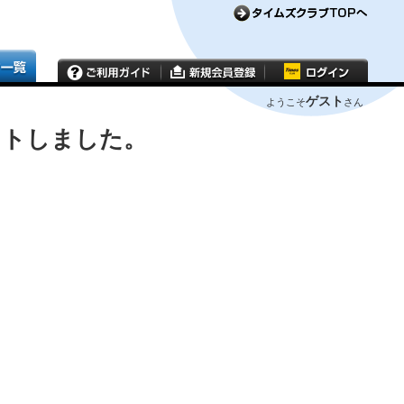
ゲスト
ようこそ
さん
ウトしました。