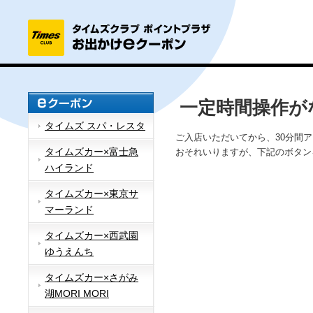
一定時間操作が
タイムズ スパ・レスタ
ご入店いただいてから、30分間
タイムズカー×富士急
おそれいりますが、下記のボタン
ハイランド
タイムズカー×東京サ
マーランド
タイムズカー×西武園
ゆうえんち
タイムズカー×さがみ
湖MORI MORI