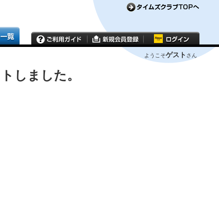
ゲスト
ようこそ
さん
ウトしました。