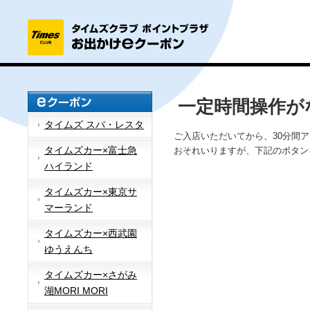
一定時間操作が
タイムズ スパ・レスタ
ご入店いただいてから、30分間
タイムズカー×富士急
おそれいりますが、下記のボタン
ハイランド
タイムズカー×東京サ
マーランド
タイムズカー×西武園
ゆうえんち
タイムズカー×さがみ
湖MORI MORI