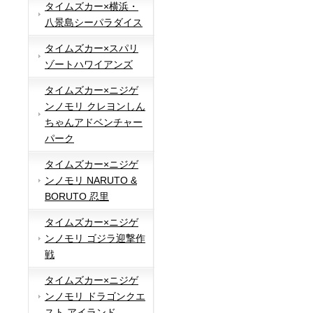
タイムズカー×横浜・
八景島シーパラダイス
タイムズカー×スパリ
ゾートハワイアンズ
タイムズカー×ニジゲ
ンノモリ クレヨンしん
ちゃんアドベンチャー
パーク
タイムズカー×ニジゲ
ンノモリ NARUTO &
BORUTO 忍里
タイムズカー×ニジゲ
ンノモリ ゴジラ迎撃作
戦
タイムズカー×ニジゲ
ンノモリ ドラゴンクエ
スト アイランド