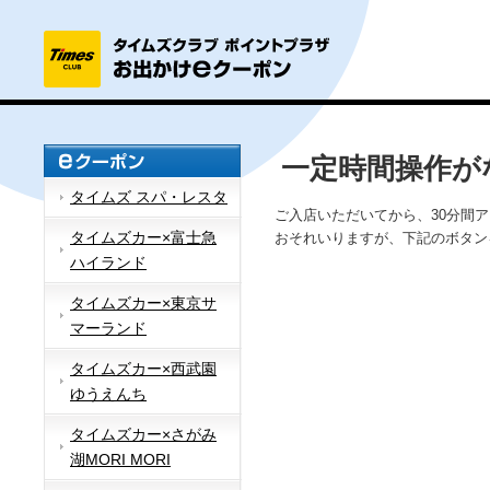
一定時間操作が
タイムズ スパ・レスタ
ご入店いただいてから、30分間
タイムズカー×富士急
おそれいりますが、下記のボタン
ハイランド
タイムズカー×東京サ
マーランド
タイムズカー×西武園
ゆうえんち
タイムズカー×さがみ
湖MORI MORI