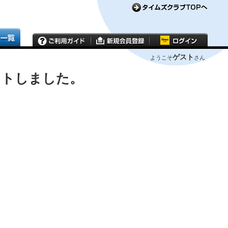
ゲスト
ようこそ
さん
ウトしました。