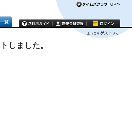
ゲスト
ようこそ
さん
ウトしました。