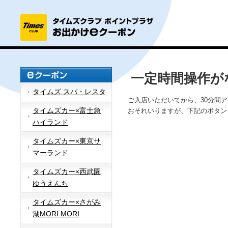
一定時間操作が
タイムズ スパ・レスタ
ご入店いただいてから、30分間
タイムズカー×富士急
おそれいりますが、下記のボタン
ハイランド
タイムズカー×東京サ
マーランド
タイムズカー×西武園
ゆうえんち
タイムズカー×さがみ
湖MORI MORI