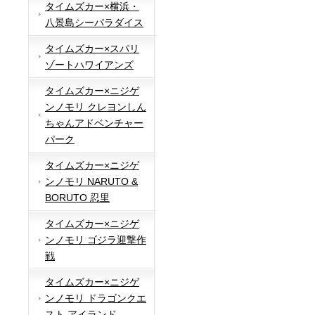
タイムズカー×横浜・
八景島シーパラダイス
タイムズカー×スパリ
ゾートハワイアンズ
タイムズカー×ニジゲ
ンノモリ クレヨンしん
ちゃんアドベンチャー
パーク
タイムズカー×ニジゲ
ンノモリ NARUTO &
BORUTO 忍里
タイムズカー×ニジゲ
ンノモリ ゴジラ迎撃作
戦
タイムズカー×ニジゲ
ンノモリ ドラゴンクエ
スト アイランド