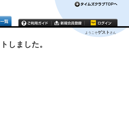
ゲスト
ようこそ
さん
ウトしました。