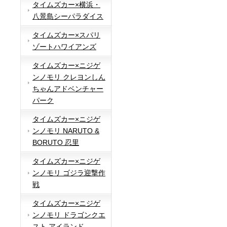
タイムズカー×横浜・
八景島シーパラダイス
タイムズカー×スパリ
ゾートハワイアンズ
タイムズカー×ニジゲ
ンノモリ クレヨンしん
ちゃんアドベンチャー
パーク
タイムズカー×ニジゲ
ンノモリ NARUTO &
BORUTO 忍里
タイムズカー×ニジゲ
ンノモリ ゴジラ迎撃作
戦
タイムズカー×ニジゲ
ンノモリ ドラゴンクエ
スト アイランド