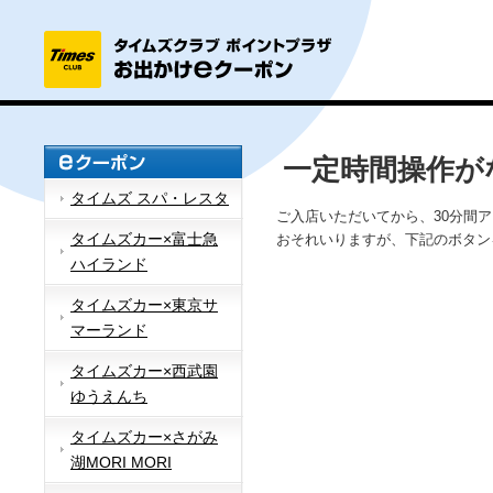
一定時間操作が
タイムズ スパ・レスタ
ご入店いただいてから、30分間
タイムズカー×富士急
おそれいりますが、下記のボタン
ハイランド
タイムズカー×東京サ
マーランド
タイムズカー×西武園
ゆうえんち
タイムズカー×さがみ
湖MORI MORI