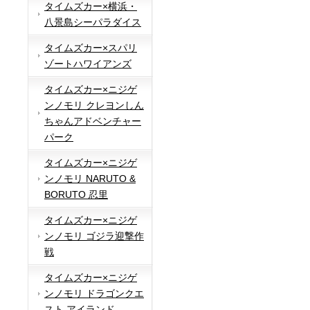
タイムズカー×横浜・
八景島シーパラダイス
タイムズカー×スパリ
ゾートハワイアンズ
タイムズカー×ニジゲ
ンノモリ クレヨンしん
ちゃんアドベンチャー
パーク
タイムズカー×ニジゲ
ンノモリ NARUTO &
BORUTO 忍里
タイムズカー×ニジゲ
ンノモリ ゴジラ迎撃作
戦
タイムズカー×ニジゲ
ンノモリ ドラゴンクエ
スト アイランド