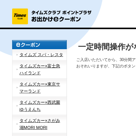
一定時間操作が
タイムズ スパ・レスタ
ご入店いただいてから、30分間
タイムズカー×富士急
おそれいりますが、下記のボタン
ハイランド
タイムズカー×東京サ
マーランド
タイムズカー×西武園
ゆうえんち
タイムズカー×さがみ
湖MORI MORI