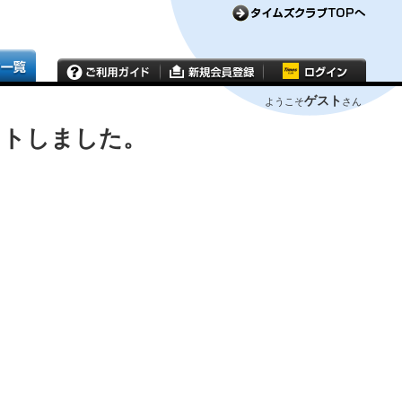
ゲスト
ようこそ
さん
ウトしました。