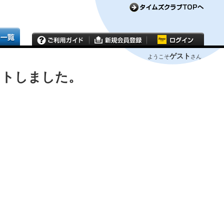
ゲスト
ようこそ
さん
ウトしました。