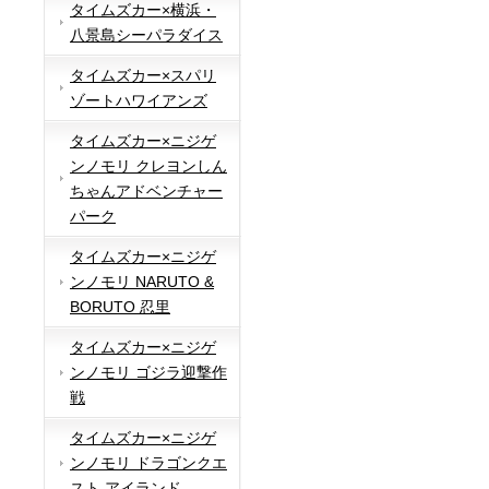
タイムズカー×横浜・
八景島シーパラダイス
タイムズカー×スパリ
ゾートハワイアンズ
タイムズカー×ニジゲ
ンノモリ クレヨンしん
ちゃんアドベンチャー
パーク
タイムズカー×ニジゲ
ンノモリ NARUTO &
BORUTO 忍里
タイムズカー×ニジゲ
ンノモリ ゴジラ迎撃作
戦
タイムズカー×ニジゲ
ンノモリ ドラゴンクエ
スト アイランド