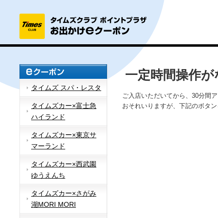
一定時間操作が
タイムズ スパ・レスタ
ご入店いただいてから、30分間
タイムズカー×富士急
おそれいりますが、下記のボタン
ハイランド
タイムズカー×東京サ
マーランド
タイムズカー×西武園
ゆうえんち
タイムズカー×さがみ
湖MORI MORI