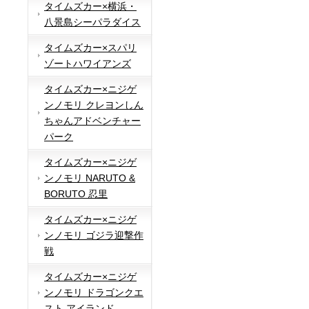
タイムズカー×横浜・
八景島シーパラダイス
タイムズカー×スパリ
ゾートハワイアンズ
タイムズカー×ニジゲ
ンノモリ クレヨンしん
ちゃんアドベンチャー
パーク
タイムズカー×ニジゲ
ンノモリ NARUTO &
BORUTO 忍里
タイムズカー×ニジゲ
ンノモリ ゴジラ迎撃作
戦
タイムズカー×ニジゲ
ンノモリ ドラゴンクエ
スト アイランド