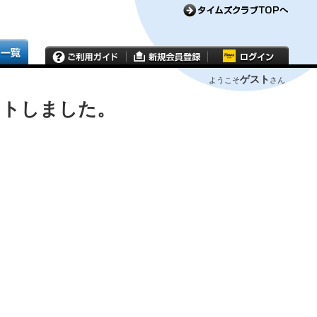
ゲスト
ようこそ
さん
ウトしました。