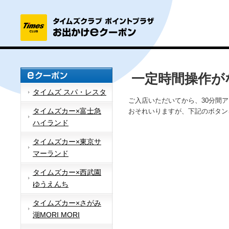
一定時間操作が
タイムズ スパ・レスタ
ご入店いただいてから、30分間
タイムズカー×富士急
おそれいりますが、下記のボタン
ハイランド
タイムズカー×東京サ
マーランド
タイムズカー×西武園
ゆうえんち
タイムズカー×さがみ
湖MORI MORI