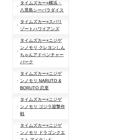
タイムズカー×横浜・
八景島シーパラダイス
タイムズカー×スパリ
ゾートハワイアンズ
タイムズカー×ニジゲ
ンノモリ クレヨンしん
ちゃんアドベンチャー
パーク
タイムズカー×ニジゲ
ンノモリ NARUTO &
BORUTO 忍里
タイムズカー×ニジゲ
ンノモリ ゴジラ迎撃作
戦
タイムズカー×ニジゲ
ンノモリ ドラゴンクエ
スト アイランド