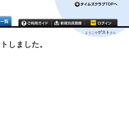
ゲスト
ようこそ
さん
ウトしました。