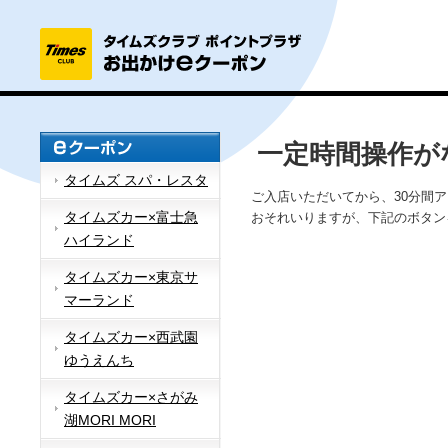
一定時間操作が
タイムズ スパ・レスタ
ご入店いただいてから、30分間
タイムズカー×富士急
おそれいりますが、下記のボタン
ハイランド
タイムズカー×東京サ
マーランド
タイムズカー×西武園
ゆうえんち
タイムズカー×さがみ
湖MORI MORI