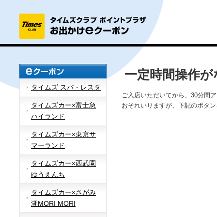
一定時間操作が
タイムズ スパ・レスタ
ご入店いただいてから、30分間
タイムズカー×富士急
おそれいりますが、下記のボタン
ハイランド
タイムズカー×東京サ
マーランド
タイムズカー×西武園
ゆうえんち
タイムズカー×さがみ
湖MORI MORI