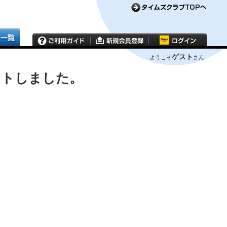
ゲスト
ようこそ
さん
ウトしました。