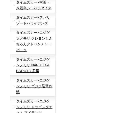
タイムズカー×横浜・
八景島シーパラダイス
タイムズカー×スパリ
ゾートハワイアンズ
タイムズカー×ニジゲ
ンノモリ クレヨンしん
ちゃんアドベンチャー
パーク
タイムズカー×ニジゲ
ンノモリ NARUTO &
BORUTO 忍里
タイムズカー×ニジゲ
ンノモリ ゴジラ迎撃作
戦
タイムズカー×ニジゲ
ンノモリ ドラゴンクエ
スト アイランド