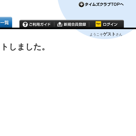
ゲスト
ようこそ
さん
ウトしました。