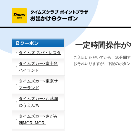
一定時間操作が
タイムズ スパ・レスタ
ご入店いただいてから、30分間
タイムズカー×富士急
おそれいりますが、下記のボタン
ハイランド
タイムズカー×東京サ
マーランド
タイムズカー×西武園
ゆうえんち
タイムズカー×さがみ
湖MORI MORI