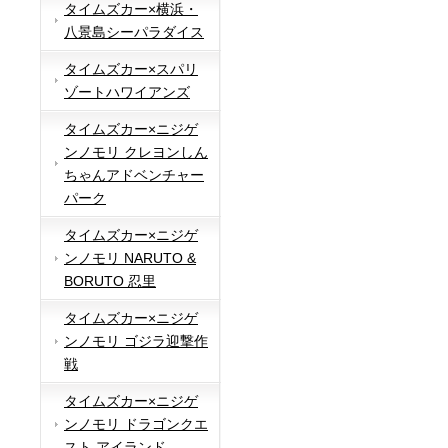
タイムズカー×横浜・
八景島シーパラダイス
タイムズカー×スパリ
ゾートハワイアンズ
タイムズカー×ニジゲ
ンノモリ クレヨンしん
ちゃんアドベンチャー
パーク
タイムズカー×ニジゲ
ンノモリ NARUTO &
BORUTO 忍里
タイムズカー×ニジゲ
ンノモリ ゴジラ迎撃作
戦
タイムズカー×ニジゲ
ンノモリ ドラゴンクエ
スト アイランド