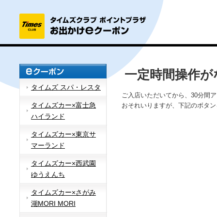
一定時間操作が
タイムズ スパ・レスタ
ご入店いただいてから、30分間
タイムズカー×富士急
おそれいりますが、下記のボタン
ハイランド
タイムズカー×東京サ
マーランド
タイムズカー×西武園
ゆうえんち
タイムズカー×さがみ
湖MORI MORI