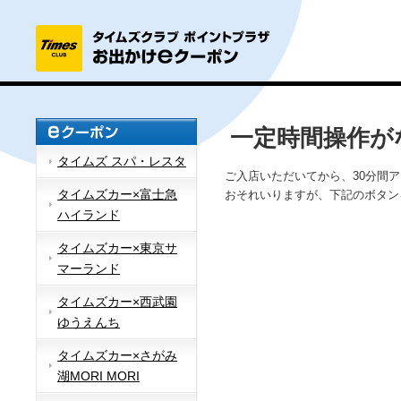
一定時間操作が
タイムズ スパ・レスタ
ご入店いただいてから、30分間
タイムズカー×富士急
おそれいりますが、下記のボタン
ハイランド
タイムズカー×東京サ
マーランド
タイムズカー×西武園
ゆうえんち
タイムズカー×さがみ
湖MORI MORI