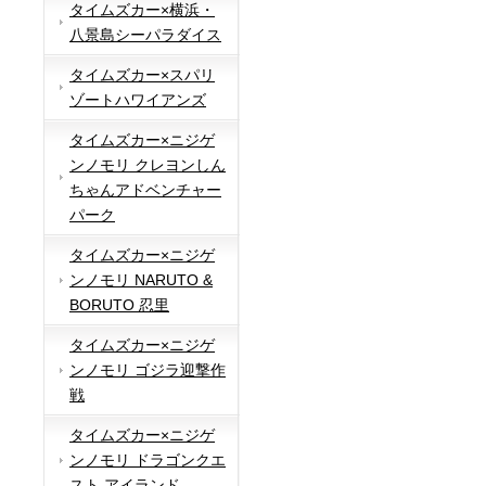
タイムズカー×横浜・
八景島シーパラダイス
タイムズカー×スパリ
ゾートハワイアンズ
タイムズカー×ニジゲ
ンノモリ クレヨンしん
ちゃんアドベンチャー
パーク
タイムズカー×ニジゲ
ンノモリ NARUTO &
BORUTO 忍里
タイムズカー×ニジゲ
ンノモリ ゴジラ迎撃作
戦
タイムズカー×ニジゲ
ンノモリ ドラゴンクエ
スト アイランド