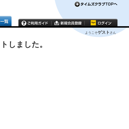
ゲスト
ようこそ
さん
ウトしました。