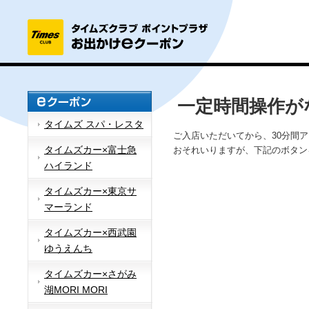
一定時間操作が
タイムズ スパ・レスタ
ご入店いただいてから、30分間
タイムズカー×富士急
おそれいりますが、下記のボタン
ハイランド
タイムズカー×東京サ
マーランド
タイムズカー×西武園
ゆうえんち
タイムズカー×さがみ
湖MORI MORI