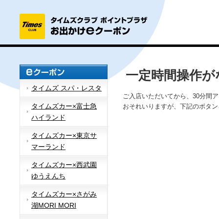
一定時間操作が
タイムズ スパ・レスタ
ご入店いただいてから、30分間
タイムズカー×富士急
おそれいりますが、下記のボタン
ハイランド
タイムズカー×東京サ
マーランド
タイムズカー×西武園
ゆうえんち
タイムズカー×さがみ
湖MORI MORI