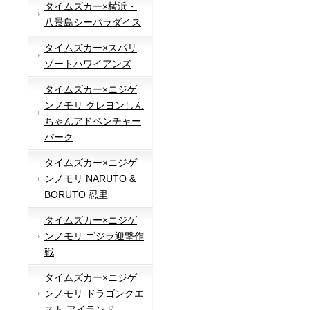
タイムズカー×横浜・
八景島シーパラダイス
タイムズカー×スパリ
ゾートハワイアンズ
タイムズカー×ニジゲ
ンノモリ クレヨンしん
ちゃんアドベンチャー
パーク
タイムズカー×ニジゲ
ンノモリ NARUTO &
BORUTO 忍里
タイムズカー×ニジゲ
ンノモリ ゴジラ迎撃作
戦
タイムズカー×ニジゲ
ンノモリ ドラゴンクエ
スト アイランド