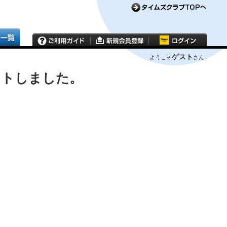
ゲスト
ようこそ
さん
ウトしました。