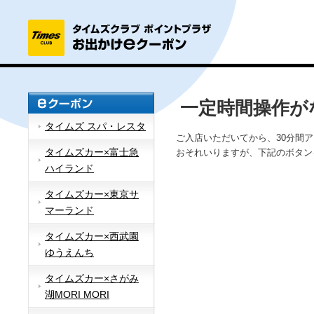
一定時間操作が
タイムズ スパ・レスタ
ご入店いただいてから、30分間
タイムズカー×富士急
おそれいりますが、下記のボタン
ハイランド
タイムズカー×東京サ
マーランド
タイムズカー×西武園
ゆうえんち
タイムズカー×さがみ
湖MORI MORI