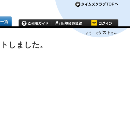
ゲスト
ようこそ
さん
ウトしました。