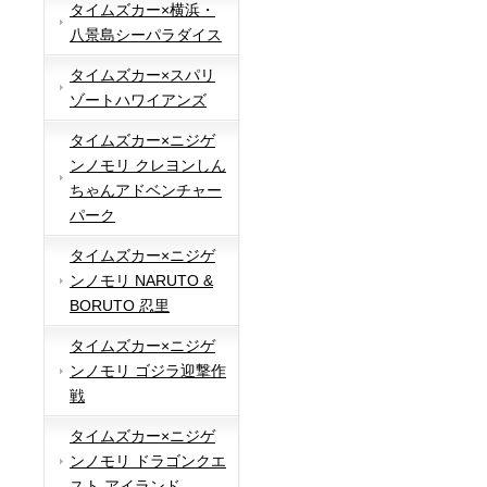
タイムズカー×横浜・
八景島シーパラダイス
タイムズカー×スパリ
ゾートハワイアンズ
タイムズカー×ニジゲ
ンノモリ クレヨンしん
ちゃんアドベンチャー
パーク
タイムズカー×ニジゲ
ンノモリ NARUTO &
BORUTO 忍里
タイムズカー×ニジゲ
ンノモリ ゴジラ迎撃作
戦
タイムズカー×ニジゲ
ンノモリ ドラゴンクエ
スト アイランド