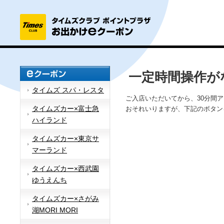
一定時間操作が
タイムズ スパ・レスタ
ご入店いただいてから、30分間
タイムズカー×富士急
おそれいりますが、下記のボタン
ハイランド
タイムズカー×東京サ
マーランド
タイムズカー×西武園
ゆうえんち
タイムズカー×さがみ
湖MORI MORI