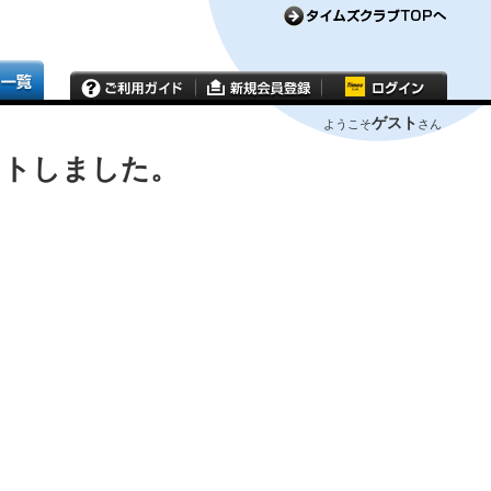
ゲスト
ようこそ
さん
ウトしました。