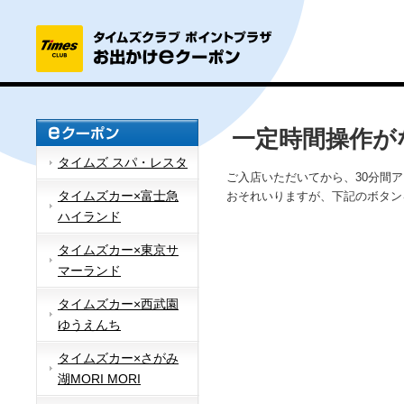
一定時間操作が
タイムズ スパ・レスタ
ご入店いただいてから、30分間
タイムズカー×富士急
おそれいりますが、下記のボタン
ハイランド
タイムズカー×東京サ
マーランド
タイムズカー×西武園
ゆうえんち
タイムズカー×さがみ
湖MORI MORI