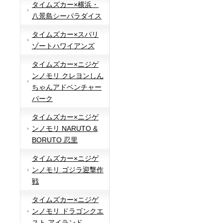
タイムズカー×横浜・
八景島シーパラダイス
タイムズカー×スパリ
ゾートハワイアンズ
タイムズカー×ニジゲ
ンノモリ クレヨンしん
ちゃんアドベンチャー
パーク
タイムズカー×ニジゲ
ンノモリ NARUTO &
BORUTO 忍里
タイムズカー×ニジゲ
ンノモリ ゴジラ迎撃作
戦
タイムズカー×ニジゲ
ンノモリ ドラゴンクエ
スト アイランド