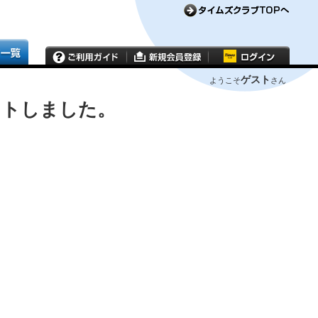
ゲスト
ようこそ
さん
ウトしました。