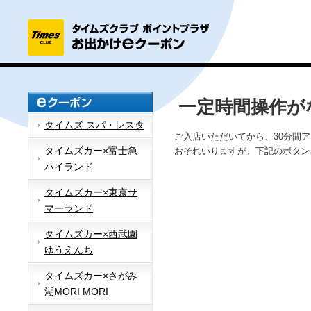
一定時間操作が
タイムズ スパ・レスタ
ご入店いただいてから、30分間
タイムズカー×富士急
おそれいりますが、下記のボタン
ハイランド
タイムズカー×東京サ
マーランド
タイムズカー×西武園
ゆうえんち
タイムズカー×さがみ
湖MORI MORI