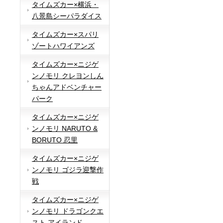
タイムズカー×横浜・
八景島シーパラダイス
タイムズカー×スパリ
ゾートハワイアンズ
タイムズカー×ニジゲ
ンノモリ クレヨンしん
ちゃんアドベンチャー
パーク
タイムズカー×ニジゲ
ンノモリ NARUTO &
BORUTO 忍里
タイムズカー×ニジゲ
ンノモリ ゴジラ迎撃作
戦
タイムズカー×ニジゲ
ンノモリ ドラゴンクエ
スト アイランド