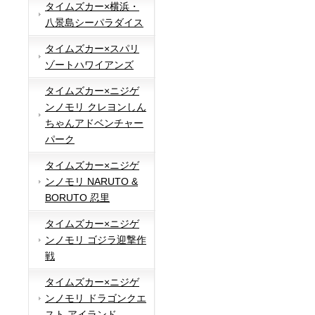
タイムズカー×横浜・
八景島シーパラダイス
タイムズカー×スパリ
ゾートハワイアンズ
タイムズカー×ニジゲ
ンノモリ クレヨンしん
ちゃんアドベンチャー
パーク
タイムズカー×ニジゲ
ンノモリ NARUTO &
BORUTO 忍里
タイムズカー×ニジゲ
ンノモリ ゴジラ迎撃作
戦
タイムズカー×ニジゲ
ンノモリ ドラゴンクエ
スト アイランド