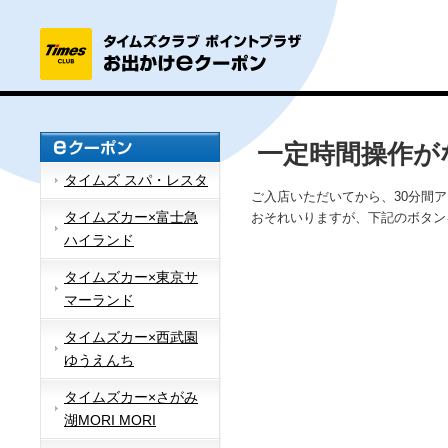
一定時間操作が
タイムズ スパ・レスタ
ご入店いただいてから、30分間
タイムズカー×富士急
おそれいりますが、下記のボタン
ハイランド
タイムズカー×東京サ
マーランド
タイムズカー×西武園
ゆうえんち
タイムズカー×さがみ
湖MORI MORI