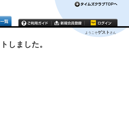
ゲスト
ようこそ
さん
ウトしました。