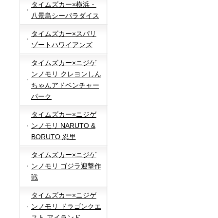
タイムズカー×横浜・
八景島シーパラダイス
タイムズカー×スパリ
ゾートハワイアンズ
タイムズカー×ニジゲ
ンノモリ クレヨンしん
ちゃんアドベンチャー
パーク
タイムズカー×ニジゲ
ンノモリ NARUTO &
BORUTO 忍里
タイムズカー×ニジゲ
ンノモリ ゴジラ迎撃作
戦
タイムズカー×ニジゲ
ンノモリ ドラゴンクエ
スト アイランド