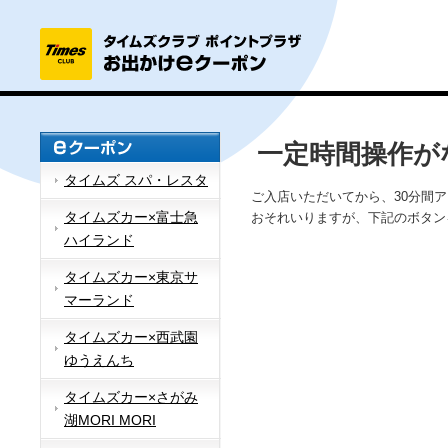
一定時間操作が
タイムズ スパ・レスタ
ご入店いただいてから、30分間
タイムズカー×富士急
おそれいりますが、下記のボタン
ハイランド
タイムズカー×東京サ
マーランド
タイムズカー×西武園
ゆうえんち
タイムズカー×さがみ
湖MORI MORI