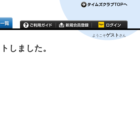
ゲスト
ようこそ
さん
ウトしました。