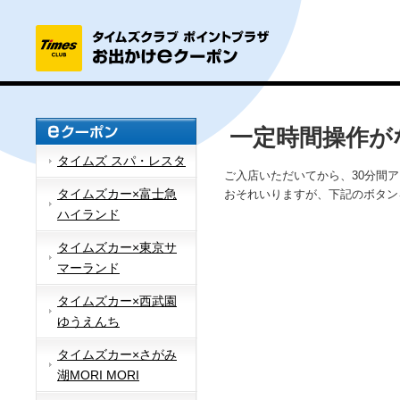
一定時間操作が
タイムズ スパ・レスタ
ご入店いただいてから、30分間
タイムズカー×富士急
おそれいりますが、下記のボタン
ハイランド
タイムズカー×東京サ
マーランド
タイムズカー×西武園
ゆうえんち
タイムズカー×さがみ
湖MORI MORI