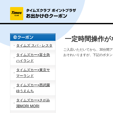
一定時間操作が
タイムズ スパ・レスタ
ご入店いただいてから、30分間
タイムズカー×富士急
おそれいりますが、下記のボタン
ハイランド
タイムズカー×東京サ
マーランド
タイムズカー×西武園
ゆうえんち
タイムズカー×さがみ
湖MORI MORI