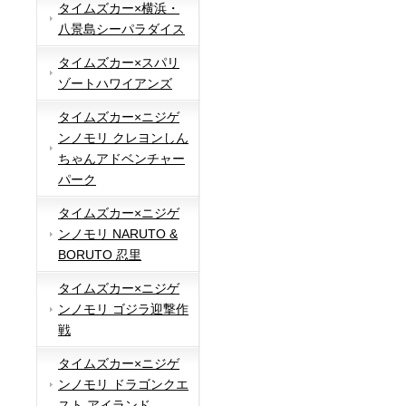
タイムズカー×横浜・
八景島シーパラダイス
タイムズカー×スパリ
ゾートハワイアンズ
タイムズカー×ニジゲ
ンノモリ クレヨンしん
ちゃんアドベンチャー
パーク
タイムズカー×ニジゲ
ンノモリ NARUTO &
BORUTO 忍里
タイムズカー×ニジゲ
ンノモリ ゴジラ迎撃作
戦
タイムズカー×ニジゲ
ンノモリ ドラゴンクエ
スト アイランド