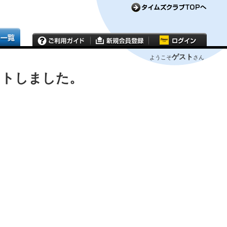
ゲスト
ようこそ
さん
ウトしました。