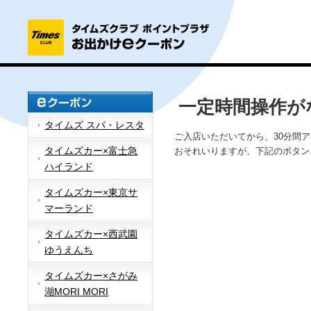
一定時間操作が
タイムズ スパ・レスタ
ご入店いただいてから、30分間
タイムズカー×富士急
おそれいりますが、下記のボタン
ハイランド
タイムズカー×東京サ
マーランド
タイムズカー×西武園
ゆうえんち
タイムズカー×さがみ
湖MORI MORI