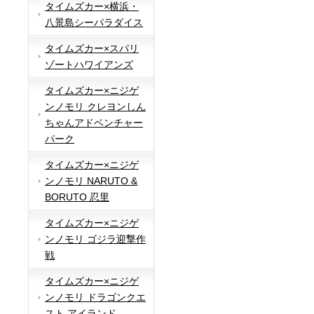
タイムズカー×横浜・
八景島シーパラダイス
タイムズカー×スパリ
ゾートハワイアンズ
タイムズカー×ニジゲ
ンノモリ クレヨンしん
ちゃんアドベンチャー
パーク
タイムズカー×ニジゲ
ンノモリ NARUTO &
BORUTO 忍里
タイムズカー×ニジゲ
ンノモリ ゴジラ迎撃作
戦
タイムズカー×ニジゲ
ンノモリ ドラゴンクエ
スト アイランド