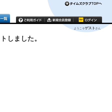
ゲスト
ようこそ
さん
ウトしました。