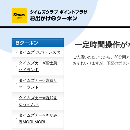
一定時間操作が
タイムズ スパ・レスタ
ご入店いただいてから、30分間
タイムズカー×富士急
おそれいりますが、下記のボタン
ハイランド
タイムズカー×東京サ
マーランド
タイムズカー×西武園
ゆうえんち
タイムズカー×さがみ
湖MORI MORI