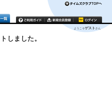
ゲスト
ようこそ
さん
ウトしました。