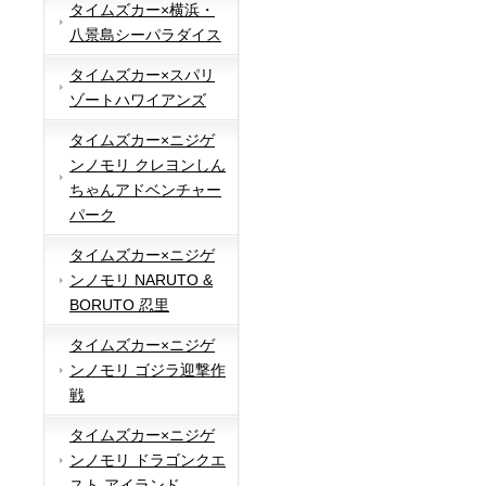
タイムズカー×横浜・
八景島シーパラダイス
タイムズカー×スパリ
ゾートハワイアンズ
タイムズカー×ニジゲ
ンノモリ クレヨンしん
ちゃんアドベンチャー
パーク
タイムズカー×ニジゲ
ンノモリ NARUTO &
BORUTO 忍里
タイムズカー×ニジゲ
ンノモリ ゴジラ迎撃作
戦
タイムズカー×ニジゲ
ンノモリ ドラゴンクエ
スト アイランド