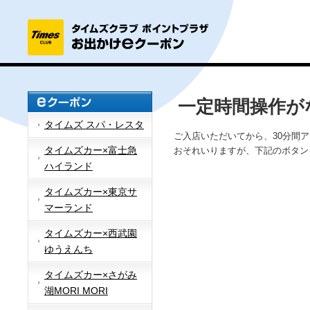
一定時間操作が
タイムズ スパ・レスタ
ご入店いただいてから、30分間
タイムズカー×富士急
おそれいりますが、下記のボタン
ハイランド
タイムズカー×東京サ
マーランド
タイムズカー×西武園
ゆうえんち
タイムズカー×さがみ
湖MORI MORI