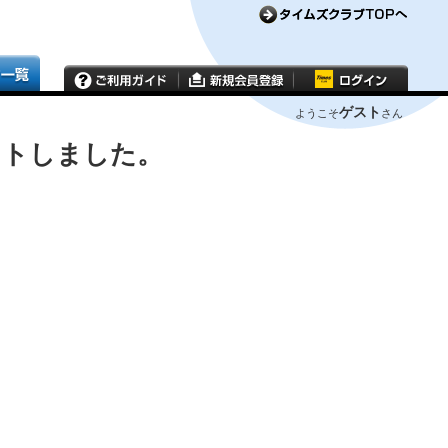
ゲスト
ようこそ
さん
ウトしました。