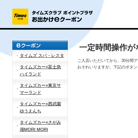
一定時間操作が
タイムズ スパ・レスタ
ご入店いただいてから、30分間
タイムズカー×富士急
おそれいりますが、下記のボタン
ハイランド
タイムズカー×東京サ
マーランド
タイムズカー×西武園
ゆうえんち
タイムズカー×さがみ
湖MORI MORI