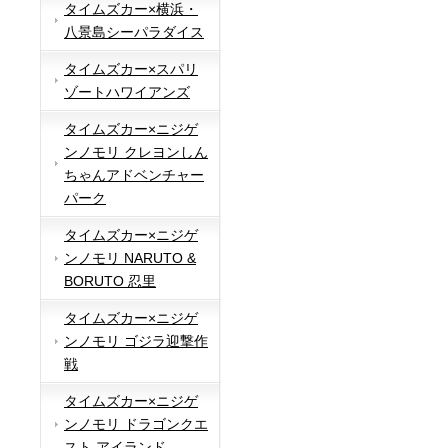
タイムズカー×横浜・
八景島シーパラダイス
タイムズカー×スパリ
ゾートハワイアンズ
タイムズカー×ニジゲ
ンノモリ クレヨンしん
ちゃんアドベンチャー
パーク
タイムズカー×ニジゲ
ンノモリ NARUTO &
BORUTO 忍里
タイムズカー×ニジゲ
ンノモリ ゴジラ迎撃作
戦
タイムズカー×ニジゲ
ンノモリ ドラゴンクエ
スト アイランド