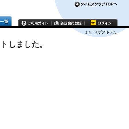
ゲスト
ようこそ
さん
ウトしました。