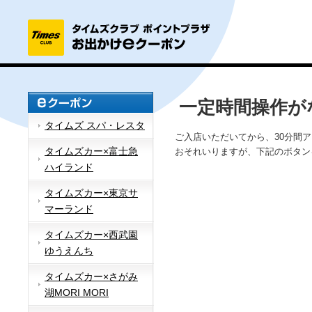
一定時間操作が
タイムズ スパ・レスタ
ご入店いただいてから、30分間
タイムズカー×富士急
おそれいりますが、下記のボタン
ハイランド
タイムズカー×東京サ
マーランド
タイムズカー×西武園
ゆうえんち
タイムズカー×さがみ
湖MORI MORI