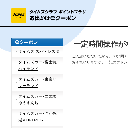
一定時間操作が
タイムズ スパ・レスタ
ご入店いただいてから、30分間
タイムズカー×富士急
おそれいりますが、下記のボタン
ハイランド
タイムズカー×東京サ
マーランド
タイムズカー×西武園
ゆうえんち
タイムズカー×さがみ
湖MORI MORI