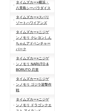
タイムズカー×横浜・
八景島シーパラダイス
タイムズカー×スパリ
ゾートハワイアンズ
タイムズカー×ニジゲ
ンノモリ クレヨンしん
ちゃんアドベンチャー
パーク
タイムズカー×ニジゲ
ンノモリ NARUTO &
BORUTO 忍里
タイムズカー×ニジゲ
ンノモリ ゴジラ迎撃作
戦
タイムズカー×ニジゲ
ンノモリ ドラゴンクエ
スト アイランド