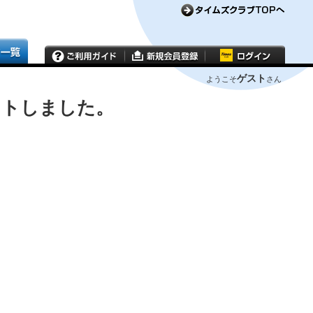
ゲスト
ようこそ
さん
ウトしました。