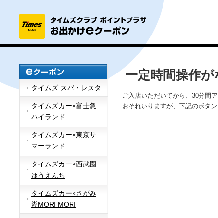
一定時間操作が
タイムズ スパ・レスタ
ご入店いただいてから、30分間
タイムズカー×富士急
おそれいりますが、下記のボタン
ハイランド
タイムズカー×東京サ
マーランド
タイムズカー×西武園
ゆうえんち
タイムズカー×さがみ
湖MORI MORI