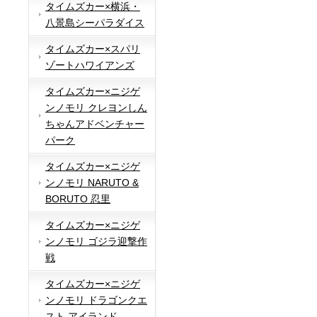
タイムズカー×横浜・
八景島シーパラダイス
タイムズカー×スパリ
ゾートハワイアンズ
タイムズカー×ニジゲ
ンノモリ クレヨンしん
ちゃんアドベンチャー
パーク
タイムズカー×ニジゲ
ンノモリ NARUTO &
BORUTO 忍里
タイムズカー×ニジゲ
ンノモリ ゴジラ迎撃作
戦
タイムズカー×ニジゲ
ンノモリ ドラゴンクエ
スト アイランド