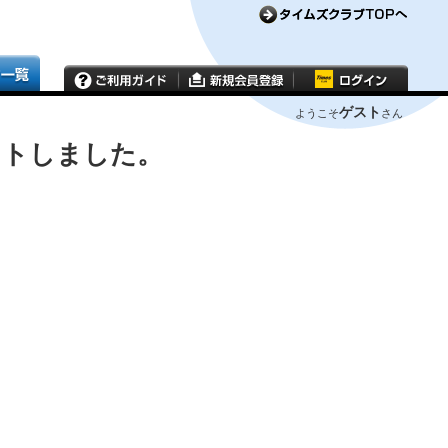
ゲスト
ようこそ
さん
ウトしました。