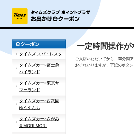
一定時間操作が
タイムズ スパ・レスタ
ご入店いただいてから、30分間
タイムズカー×富士急
おそれいりますが、下記のボタン
ハイランド
タイムズカー×東京サ
マーランド
タイムズカー×西武園
ゆうえんち
タイムズカー×さがみ
湖MORI MORI