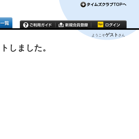
ゲスト
ようこそ
さん
ウトしました。