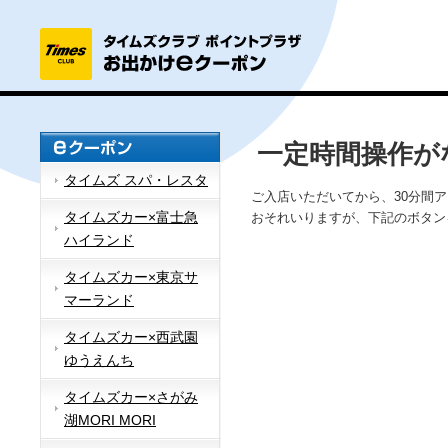
一定時間操作が
タイムズ スパ・レスタ
ご入店いただいてから、30分間
タイムズカー×富士急
おそれいりますが、下記のボタン
ハイランド
タイムズカー×東京サ
マーランド
タイムズカー×西武園
ゆうえんち
タイムズカー×さがみ
湖MORI MORI