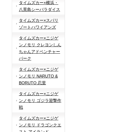
タイムズカー×横浜・
八景島シーパラダイス
タイムズカー×スパリ
ゾートハワイアンズ
タイムズカー×ニジゲ
ンノモリ クレヨンしん
ちゃんアドベンチャー
パーク
タイムズカー×ニジゲ
ンノモリ NARUTO &
BORUTO 忍里
タイムズカー×ニジゲ
ンノモリ ゴジラ迎撃作
戦
タイムズカー×ニジゲ
ンノモリ ドラゴンクエ
スト アイランド