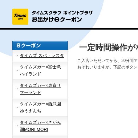
一定時間操作が
タイムズ スパ・レスタ
ご入店いただいてから、30分間
タイムズカー×富士急
おそれいりますが、下記のボタン
ハイランド
タイムズカー×東京サ
マーランド
タイムズカー×西武園
ゆうえんち
タイムズカー×さがみ
湖MORI MORI