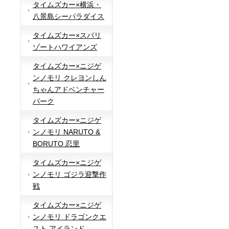
タイムズカー×横浜・
八景島シーパラダイス
タイムズカー×スパリ
ゾートハワイアンズ
タイムズカー×ニジゲ
ンノモリ クレヨンしん
ちゃんアドベンチャー
パーク
タイムズカー×ニジゲ
ンノモリ NARUTO &
BORUTO 忍里
タイムズカー×ニジゲ
ンノモリ ゴジラ迎撃作
戦
タイムズカー×ニジゲ
ンノモリ ドラゴンクエ
スト アイランド