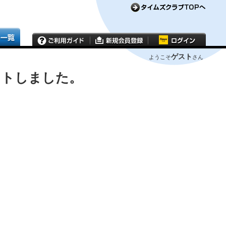
ゲスト
ようこそ
さん
ウトしました。