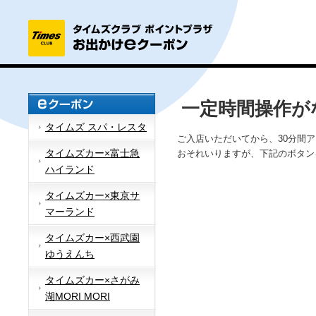
一定時間操作が
タイムズ スパ・レスタ
ご入店いただいてから、30分間
タイムズカー×富士急
おそれいりますが、下記のボタン
ハイランド
タイムズカー×東京サ
マーランド
タイムズカー×西武園
ゆうえんち
タイムズカー×さがみ
湖MORI MORI