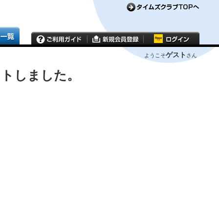
ゲスト
ようこそ
さん
ウトしました。