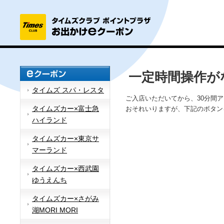
一定時間操作が
タイムズ スパ・レスタ
ご入店いただいてから、30分間
タイムズカー×富士急
おそれいりますが、下記のボタン
ハイランド
タイムズカー×東京サ
マーランド
タイムズカー×西武園
ゆうえんち
タイムズカー×さがみ
湖MORI MORI