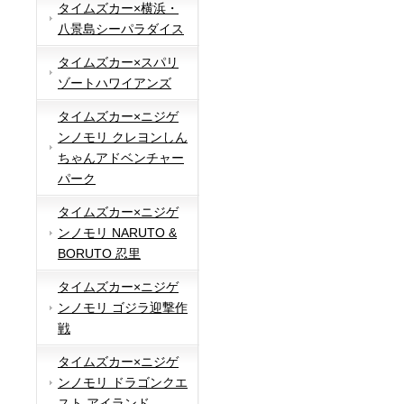
タイムズカー×横浜・
八景島シーパラダイス
タイムズカー×スパリ
ゾートハワイアンズ
タイムズカー×ニジゲ
ンノモリ クレヨンしん
ちゃんアドベンチャー
パーク
タイムズカー×ニジゲ
ンノモリ NARUTO &
BORUTO 忍里
タイムズカー×ニジゲ
ンノモリ ゴジラ迎撃作
戦
タイムズカー×ニジゲ
ンノモリ ドラゴンクエ
スト アイランド