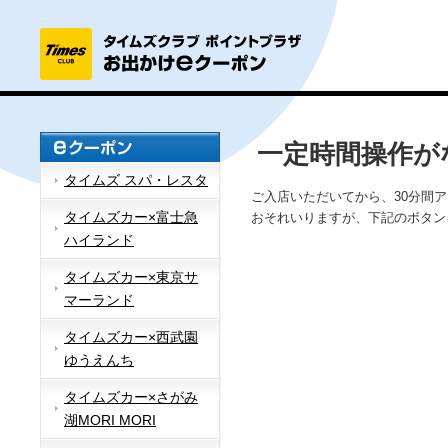
一定時間操作が
タイムズ スパ・レスタ
ご入店いただいてから、30分間
タイムズカー×富士急
おそれいりますが、下記のボタン
ハイランド
タイムズカー×東京サ
マーランド
タイムズカー×西武園
ゆうえんち
タイムズカー×さがみ
湖MORI MORI