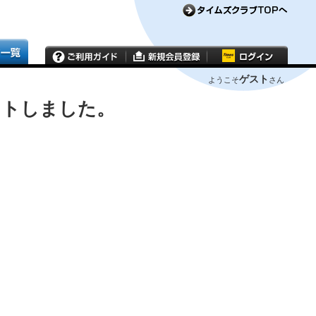
ゲスト
ようこそ
さん
ウトしました。