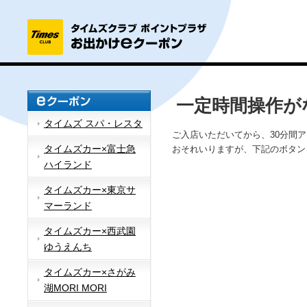
一定時間操作が
タイムズ スパ・レスタ
ご入店いただいてから、30分間
タイムズカー×富士急
おそれいりますが、下記のボタン
ハイランド
タイムズカー×東京サ
マーランド
タイムズカー×西武園
ゆうえんち
タイムズカー×さがみ
湖MORI MORI