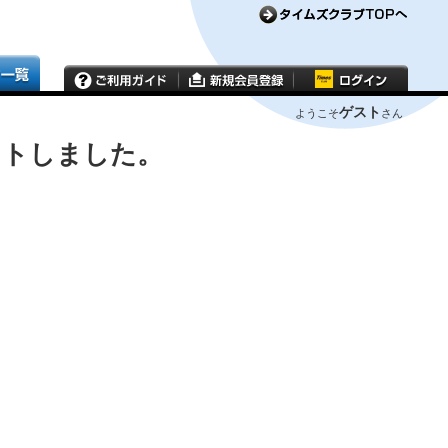
ゲスト
ようこそ
さん
ウトしました。