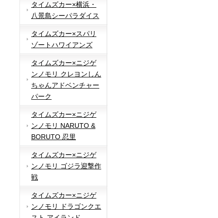
タイムズカー×横浜・
八景島シーパラダイス
タイムズカー×スパリ
ゾートハワイアンズ
タイムズカー×ニジゲ
ンノモリ クレヨンしん
ちゃんアドベンチャー
パーク
タイムズカー×ニジゲ
ンノモリ NARUTO &
BORUTO 忍里
タイムズカー×ニジゲ
ンノモリ ゴジラ迎撃作
戦
タイムズカー×ニジゲ
ンノモリ ドラゴンクエ
スト アイランド