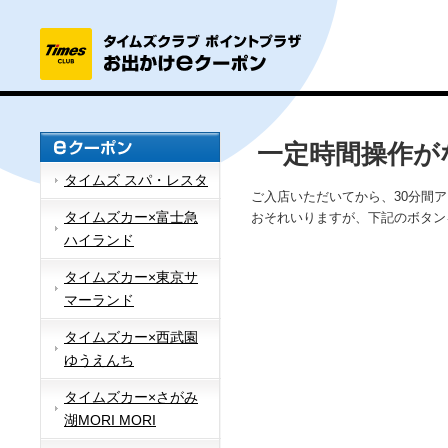
一定時間操作が
タイムズ スパ・レスタ
ご入店いただいてから、30分間
タイムズカー×富士急
おそれいりますが、下記のボタン
ハイランド
タイムズカー×東京サ
マーランド
タイムズカー×西武園
ゆうえんち
タイムズカー×さがみ
湖MORI MORI