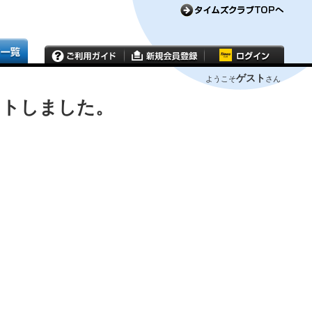
ゲスト
ようこそ
さん
ウトしました。