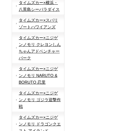
タイムズカー×横浜・
八景島シーパラダイス
タイムズカー×スパリ
ゾートハワイアンズ
タイムズカー×ニジゲ
ンノモリ クレヨンしん
ちゃんアドベンチャー
パーク
タイムズカー×ニジゲ
ンノモリ NARUTO &
BORUTO 忍里
タイムズカー×ニジゲ
ンノモリ ゴジラ迎撃作
戦
タイムズカー×ニジゲ
ンノモリ ドラゴンクエ
スト アイランド