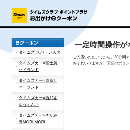
一定時間操作が
タイムズ スパ・レスタ
ご入店いただいてから、30分間
タイムズカー×富士急
おそれいりますが、下記のボタン
ハイランド
タイムズカー×東京サ
マーランド
タイムズカー×西武園
ゆうえんち
タイムズカー×さがみ
湖MORI MORI