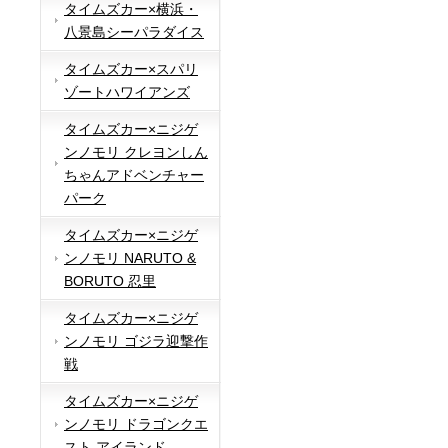
タイムズカー×横浜・
八景島シーパラダイス
タイムズカー×スパリ
ゾートハワイアンズ
タイムズカー×ニジゲ
ンノモリ クレヨンしん
ちゃんアドベンチャー
パーク
タイムズカー×ニジゲ
ンノモリ NARUTO &
BORUTO 忍里
タイムズカー×ニジゲ
ンノモリ ゴジラ迎撃作
戦
タイムズカー×ニジゲ
ンノモリ ドラゴンクエ
スト アイランド