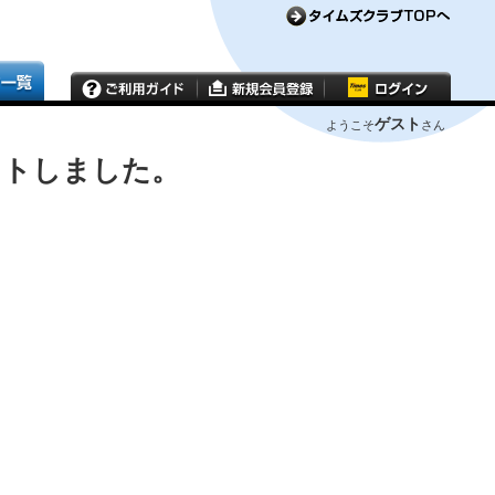
ゲスト
ようこそ
さん
ウトしました。