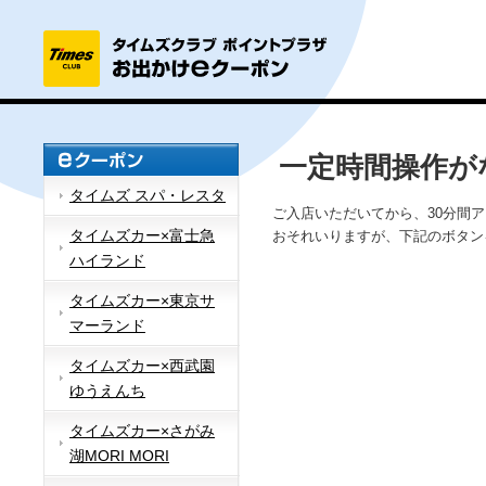
一定時間操作が
タイムズ スパ・レスタ
ご入店いただいてから、30分間
タイムズカー×富士急
おそれいりますが、下記のボタン
ハイランド
タイムズカー×東京サ
マーランド
タイムズカー×西武園
ゆうえんち
タイムズカー×さがみ
湖MORI MORI