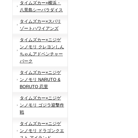
タイムズカー×横浜・
八景島シーパラダイス
タイムズカー×スパリ
ゾートハワイアンズ
タイムズカー×ニジゲ
ンノモリ クレヨンしん
ちゃんアドベンチャー
パーク
タイムズカー×ニジゲ
ンノモリ NARUTO &
BORUTO 忍里
タイムズカー×ニジゲ
ンノモリ ゴジラ迎撃作
戦
タイムズカー×ニジゲ
ンノモリ ドラゴンクエ
スト アイランド