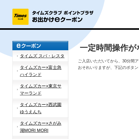
一定時間操作が
タイムズ スパ・レスタ
ご入店いただいてから、30分間
タイムズカー×富士急
おそれいりますが、下記のボタン
ハイランド
タイムズカー×東京サ
マーランド
タイムズカー×西武園
ゆうえんち
タイムズカー×さがみ
湖MORI MORI