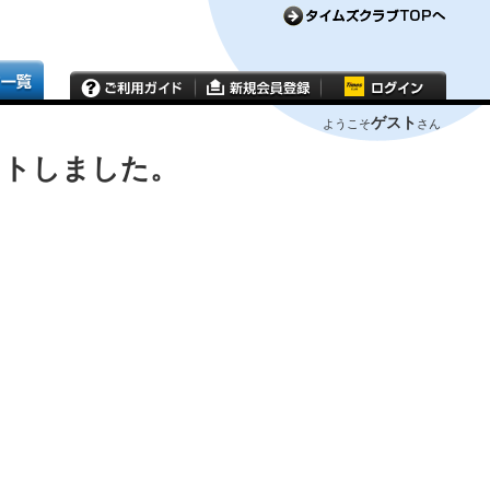
ゲスト
ようこそ
さん
ウトしました。