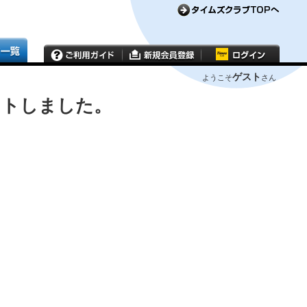
ゲスト
ようこそ
さん
ウトしました。