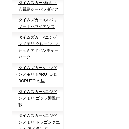
タイムズカー×横浜・
八景島シーパラダイス
タイムズカー×スパリ
ゾートハワイアンズ
タイムズカー×ニジゲ
ンノモリ クレヨンしん
ちゃんアドベンチャー
パーク
タイムズカー×ニジゲ
ンノモリ NARUTO &
BORUTO 忍里
タイムズカー×ニジゲ
ンノモリ ゴジラ迎撃作
戦
タイムズカー×ニジゲ
ンノモリ ドラゴンクエ
スト アイランド