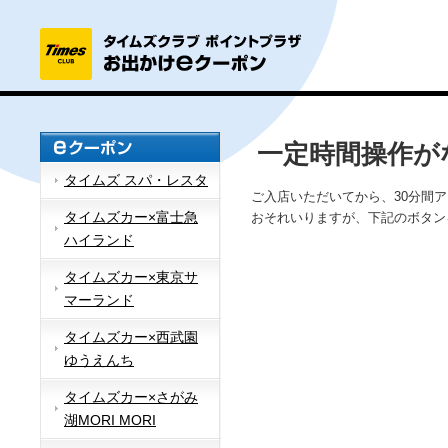
一定時間操作が
タイムズ スパ・レスタ
ご入店いただいてから、30分間
タイムズカー×富士急
おそれいりますが、下記のボタン
ハイランド
タイムズカー×東京サ
マーランド
タイムズカー×西武園
ゆうえんち
タイムズカー×さがみ
湖MORI MORI