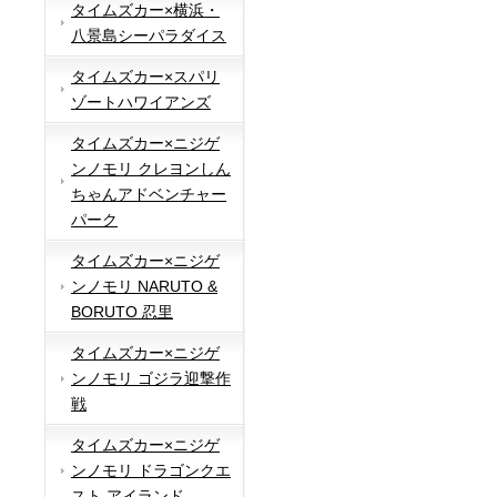
タイムズカー×横浜・
八景島シーパラダイス
タイムズカー×スパリ
ゾートハワイアンズ
タイムズカー×ニジゲ
ンノモリ クレヨンしん
ちゃんアドベンチャー
パーク
タイムズカー×ニジゲ
ンノモリ NARUTO &
BORUTO 忍里
タイムズカー×ニジゲ
ンノモリ ゴジラ迎撃作
戦
タイムズカー×ニジゲ
ンノモリ ドラゴンクエ
スト アイランド