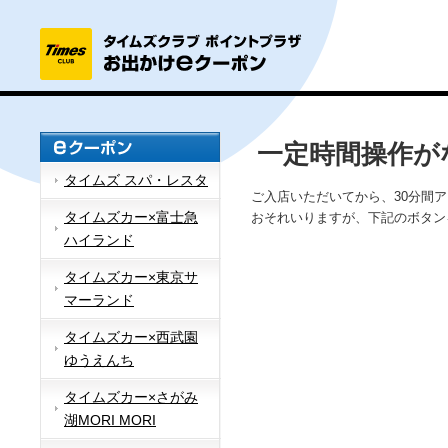
一定時間操作が
タイムズ スパ・レスタ
ご入店いただいてから、30分間
タイムズカー×富士急
おそれいりますが、下記のボタン
ハイランド
タイムズカー×東京サ
マーランド
タイムズカー×西武園
ゆうえんち
タイムズカー×さがみ
湖MORI MORI