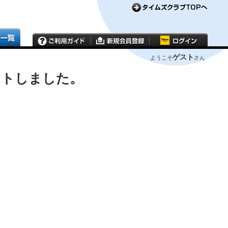
ゲスト
ようこそ
さん
ウトしました。