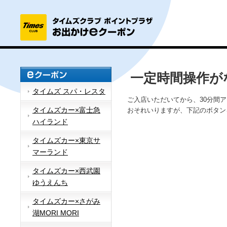
一定時間操作が
タイムズ スパ・レスタ
ご入店いただいてから、30分間
タイムズカー×富士急
おそれいりますが、下記のボタン
ハイランド
タイムズカー×東京サ
マーランド
タイムズカー×西武園
ゆうえんち
タイムズカー×さがみ
湖MORI MORI